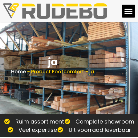
ja
Home
-
Product Footcomfort
-
ja
Ruim assortiment
Complete showroom
Veel expertise
Uit voorraad leverbaar