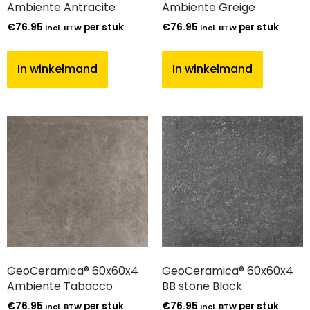
Ambiente Antracite
Ambiente Greige
€
76.95
per stuk
€
76.95
per stuk
incl. BTW
incl. BTW
In winkelmand
In winkelmand
GeoCeramica® 60x60x4
GeoCeramica® 60x60x4
Ambiente Tabacco
BB stone Black
€
76.95
per stuk
€
76.95
per stuk
incl. BTW
incl. BTW