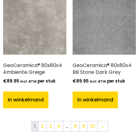
GeoCeramica® 80x80x4
GeoCeramica® 80x80x4
Ambiente Greige
BB Stone Dark Grey
€
89.95
per stuk
€
89.95
per stuk
incl. BTW
incl. BTW
In winkelmand
In winkelmand
1
2
3
4
…
8
9
10
→