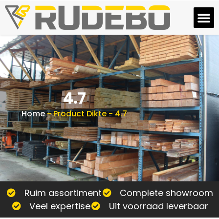
4.7
Home
-
Product Dikte
-
4.7
Ruim assortiment
Complete showroom
Veel expertise
Uit voorraad leverbaar