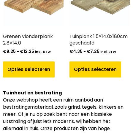
Grenen vlonderplank
Tuinplank 1.5×14.0x180cm
2.8×14.0
geschaafd
€
9.25
-
€
12.25
€
4.35
-
€
7.25
incl. BTW
incl. BTW
Opties selecteren
Opties selecteren
Tuinhout en bestrating
Onze webshop heeft een ruim aanbod aan
bestratingsmateriaal, zoals grind, tegels, klinkers en
meer. Of je nu op zoek bent naar een klassieke
uitstraling of juist iets moderns, wij hebben het
allemaal in huis. Onze producten zijn van hoge