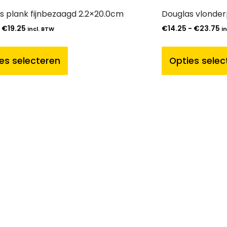
s plank fijnbezaagd 2.2×20.0cm
Douglas vlonder
-
€
19.25
€
14.25
-
€
23.75
incl. BTW
i
es selecteren
Opties selec