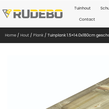
Tuinhout
Schu
Contact
Home
/
Hout
/
Plank
/ Tuinplank 1.5×14.0x180cm gesch