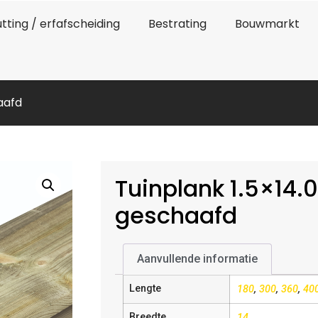
tting / erfafscheiding
Bestrating
Bouwmarkt
aafd
Tuinplank 1.5×14
geschaafd
Aanvullende informatie
Lengte
180
,
300
,
360
,
40
Breedte
14