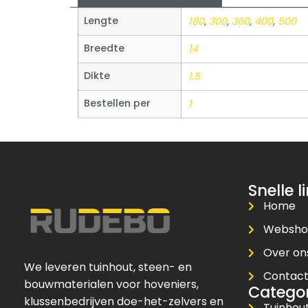
Lengte
180
,
300
,
360
,
400
,
500
Breedte
14
Dikte
1.5
Bestellen per
1
Snelle l
Home
Websh
Over on
We leveren tuinhout, steen- en
Contac
bouwmaterialen voor hoveniers,
Catego
klussenbedrijven doe-het-zelvers en
Tuinhou