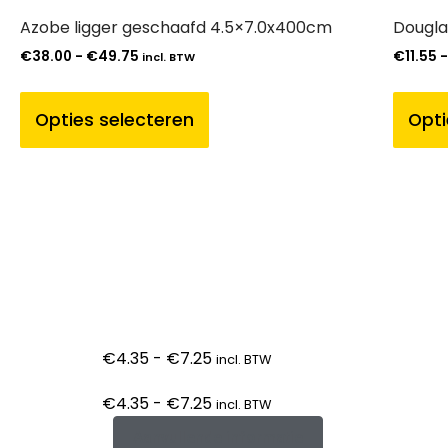
Azobe ligger geschaafd 4.5×7.0x400cm
Dougla
€
38.00
-
€
49.75
€
11.55
incl. BTW
Opties selecteren
Opti
€
4.35
-
€
7.25
incl. BTW
€
4.35
-
€
7.25
incl. BTW
Aanvullende informatie