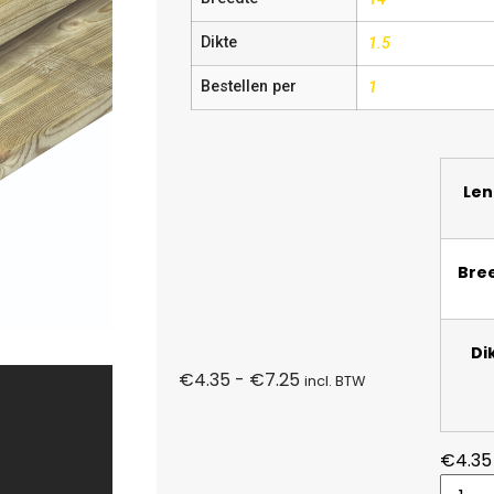
Dikte
1.5
Bestellen per
1
Len
Bre
Di
€
4.35
-
€
7.25
incl. BTW
€
4.35