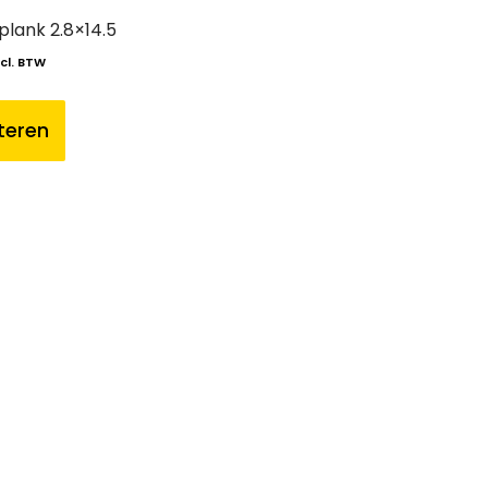
plank 2.8×14.5
ncl. BTW
teren