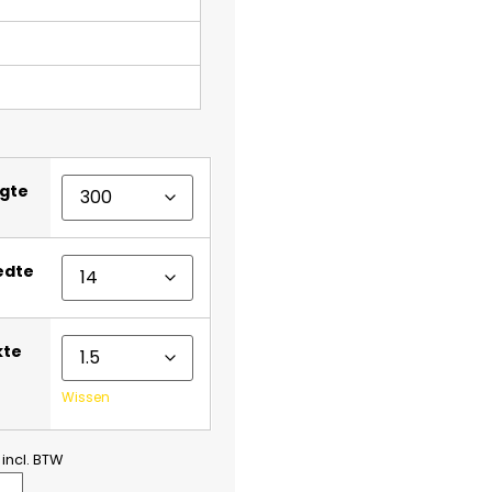
gte
edte
kte
Wissen
incl. BTW