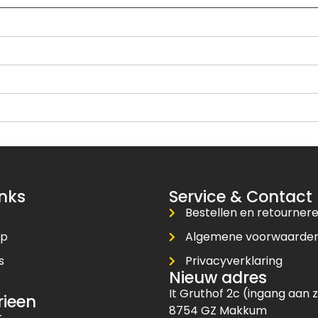
inks
Service & Contact
Bestellen en retourner
op
Algemene voorwaarde
s
Privacyverklaring
Nieuw adres
t
It Gruthof 2c (ingang aan z
rieen
8754 GZ Makkum
t