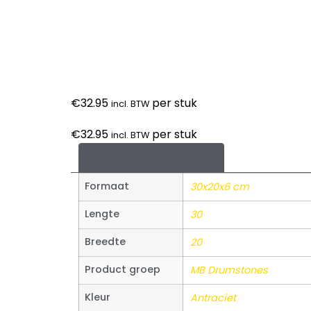
€
32.95
per stuk
incl. BTW
€
32.95
per stuk
incl. BTW
Aanvullende informatie
Formaat
30x20x6 cm
Lengte
30
Breedte
20
Product groep
MB Drumstones
Kleur
Antraciet