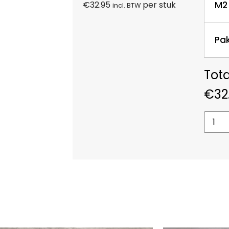
M2
€
32.95
per stuk
incl. BTW
Pa
€
32