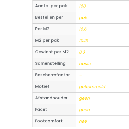
Aantal per pak
168
Bestellen per
pak
Per M2
16.6
M2 per pak
10.13
Gewicht per M2
8.3
Samenstelling
basic
Beschermfactor
–
Motief
getrommeld
Afstandhouder
geen
Facet
geen
Footcomfort
nee