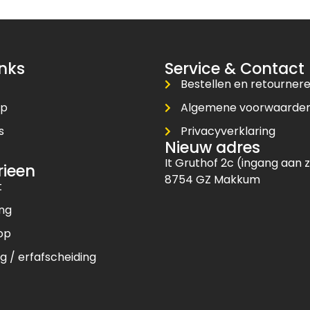
inks
Service & Contact
Bestellen en retourner
op
Algemene voorwaarde
s
Privacyverklaring
Nieuw adres
t
It Gruthof 2c (ingang aan z
rieen
8754 GZ Makkum
t
ing
op
g / erfafscheiding