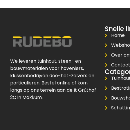
Snelle l
Home
Websh
Over on
We leveren tuinhout, steen- en
Contac
bouwmaterialen voor hoveniers,
Catego
klussenbedrijven doe-het-zelvers en
Tuinhou
particulieren. Bestel online of kom
Bestrat
langs op ons terrein aan de It Grûthof
2C in Makkum.
Bouwsh
Schuttin