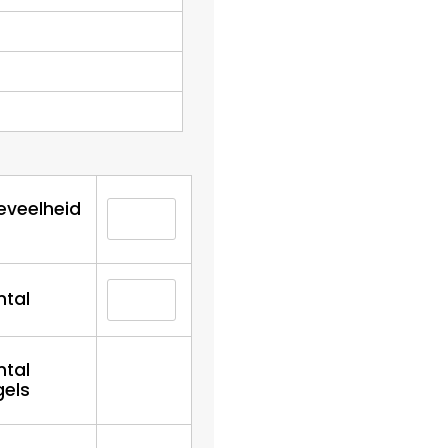
eveelheid
ntal
ntal
gels