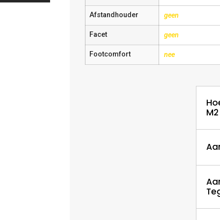
Afstandhouder
geen
Facet
geen
Footcomfort
nee
Ho
M2
Aa
Aa
Te