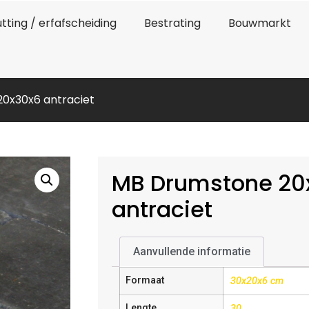
tting / erfafscheiding
Bestrating
Bouwmarkt
0x30x6 antraciet
MB Drumstone 20
antraciet
Aanvullende informatie
Formaat
30x20x6 cm
Lengte
30