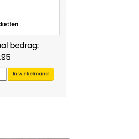
kketten
.95
In winkelmand