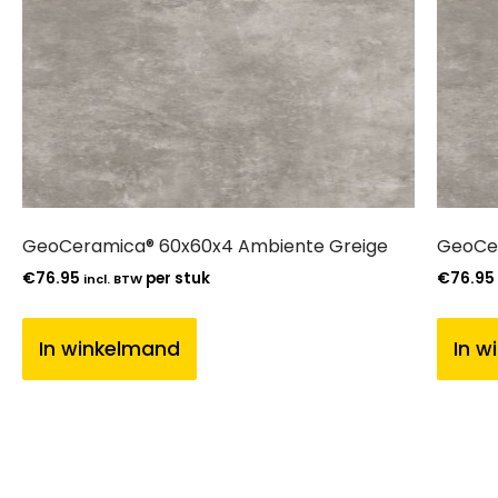
GeoCeramica® 60x60x4 Ambiente Greige
GeoCer
€
76.95
per stuk
€
76.95
incl. BTW
In winkelmand
In w