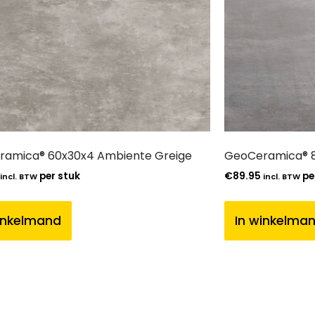
amica® 60x30x4 Ambiente Greige
GeoCeramica® 
per stuk
€
89.95
pe
incl. BTW
incl. BTW
inkelmand
In winkelma