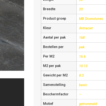
Breedte
20
Product groep
MB Drumstones
Kleur
Antraciet
Aantal per pak
168
Bestellen per
pak
Per M2
16.6
M2 per pak
10.13
Gewicht per M2
8.3
Samenstelling
basic
Beschermfactor
–
Motief
getrommeld