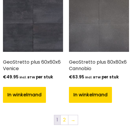
GeoStretto plus 60x60x6
GeoStretto plus 80x80x6
Venice
Cannobio
€
49.95
per stuk
€
63.95
per stuk
incl. BTW
incl. BTW
In winkelmand
In winkelmand
1
2
→