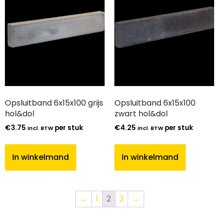
Opsluitband 6x15x100 grijs
Opsluitband 6x15x100
hol&dol
zwart hol&dol
€
3.75
per stuk
€
4.25
per stuk
incl. BTW
incl. BTW
In winkelmand
In winkelmand
←
1
2
3
→