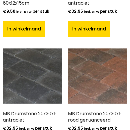
60x12x15cm
antraciet
€
9.50
per stuk
€
32.95
per stuk
incl. BTW
incl. BTW
In winkelmand
In winkelmand
MB Drumstone 20x30x6
MB Drumstone 20x30x6
antraciet
rood genuanceerd
€
32.95
per stuk
€
32.95
per stuk
incl. BTW
incl. BTW