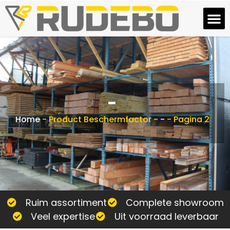
-
Home
-
Product Beschermfactor
-
-
-
Pagina 2
Ruim assortiment
Complete showroom
Veel expertise
Uit voorraad leverbaar