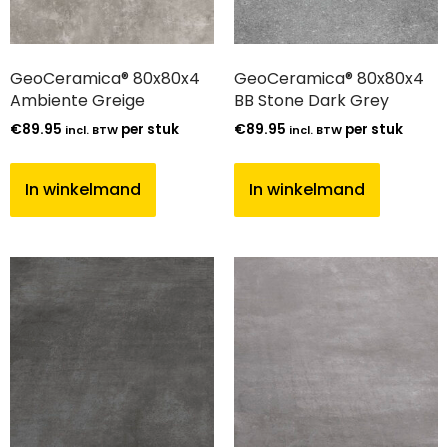
GeoCeramica® 80x80x4
GeoCeramica® 80x80x4
Ambiente Greige
BB Stone Dark Grey
€
89.95
per stuk
€
89.95
per stuk
incl. BTW
incl. BTW
In winkelmand
In winkelmand