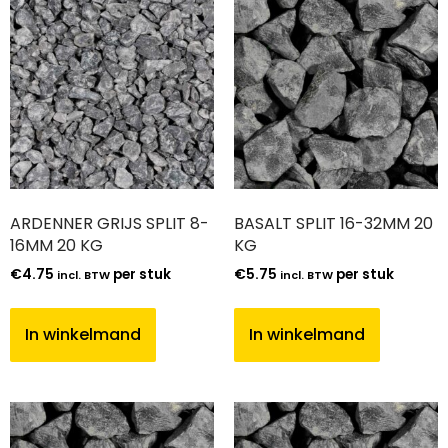
ARDENNER GRIJS SPLIT 8-
BASALT SPLIT 16-32MM 20
16MM 20 KG
KG
€
4.75
per stuk
€
5.75
per stuk
incl. BTW
incl. BTW
In winkelmand
In winkelmand