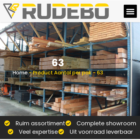
63
Home
-
Product Aantal per pak
-
63
Ruim assortiment
Complete showroom
Veel expertise
Uit voorraad leverbaar