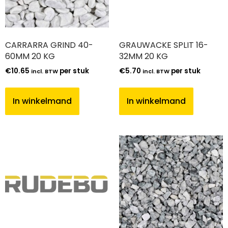
CARRARRA GRIND 40-
GRAUWACKE SPLIT 16-
60MM 20 KG
32MM 20 KG
€
10.65
per stuk
€
5.70
per stuk
incl. BTW
incl. BTW
In winkelmand
In winkelmand