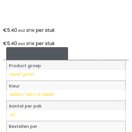
€
5.40
per stuk
incl. BTW
€
5.40
per stuk
incl. BTW
Aanvullende informatie
Product groep
zand-grind
Kleur
BASALT SPLIT 8-16MM
Aantal per pak
63
Bestellen per