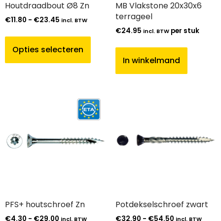
Houtdraadbout Ø8 Zn
MB Vlakstone 20x30x6
terrageel
€
11.80
-
€
23.45
incl. BTW
€
24.95
per stuk
incl. BTW
Opties selecteren
In winkelmand
PFS+ houtschroef Zn
Potdekselschroef zwart
€
4.30
-
€
29.00
€
32.90
-
€
54.50
incl. BTW
incl. BTW