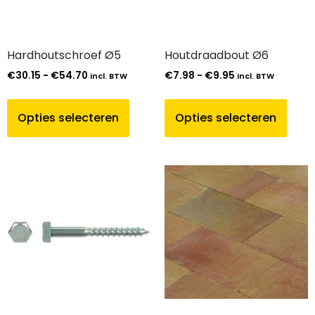
Hardhoutschroef Ø5
Houtdraadbout Ø6
€
30.15
-
€
54.70
€
7.98
-
€
9.95
incl. BTW
incl. BTW
Opties selecteren
Opties selecteren