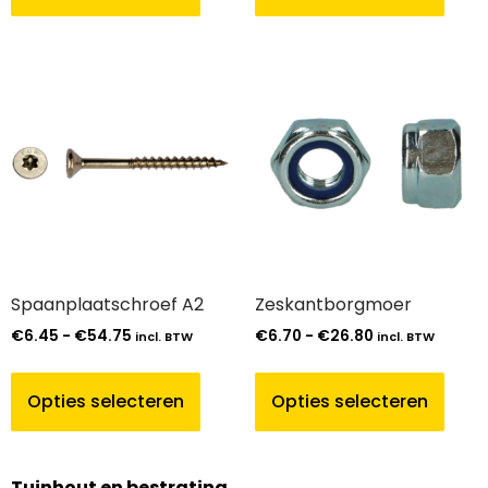
Spaanplaatschroef A2
Zeskantborgmoer
€
6.45
-
€
54.75
€
6.70
-
€
26.80
incl. BTW
incl. BTW
Opties selecteren
Opties selecteren
Tuinhout en bestrating