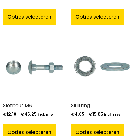
Opties selecteren
Opties selecteren
Slotbout M8
Sluitring
€
12.10
-
€
45.25
€
4.65
-
€
15.85
incl. BTW
incl. BTW
Opties selecteren
Opties selecteren