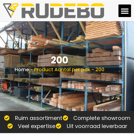
200
Home
-
Product Aantal per pak
-
200
Ruim assortiment
Complete showroom
Veel expertise
Uit voorraad leverbaar