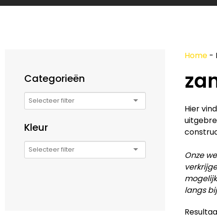
Home
-
za
Categorieën
Hier vin
uitgebre
Kleur
construc
Onze web
verkrijg
mogelijk
langs bi
Resultaa