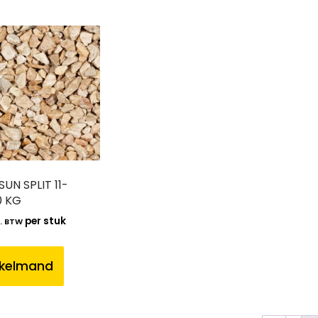
UN SPLIT 11-
0 KG
per stuk
l. BTW
nkelmand