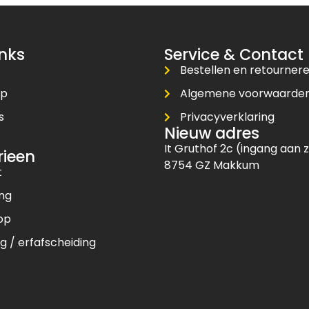
inks
Service & Contact
Bestellen en retourner
op
Algemene voorwaarde
s
Privacyverklaring
Nieuw adres
t
It Gruthof 2c (ingang aan z
rieen
8754 GZ Makkum
t
ing
op
g / erfafscheiding