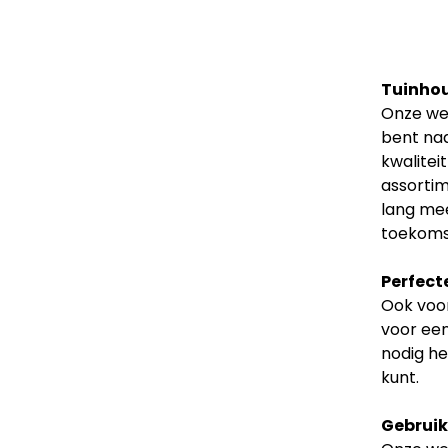
Tuinhou
Onze web
bent naa
kwalitei
assortim
lang mee
toekoms
Perfect
Ook voor
voor een
nodig he
kunt.
Gebruiks