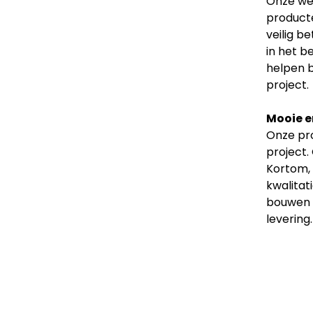
Onze web
producte
veilig b
in het b
helpen b
project.
Mooie e
Onze pro
project.
Kortom, 
kwalitat
bouwen v
levering.