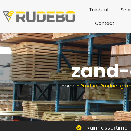
Tuinhout
Schu
Contact
zand-
Home
-
Product Product gro
Ruim assortimen