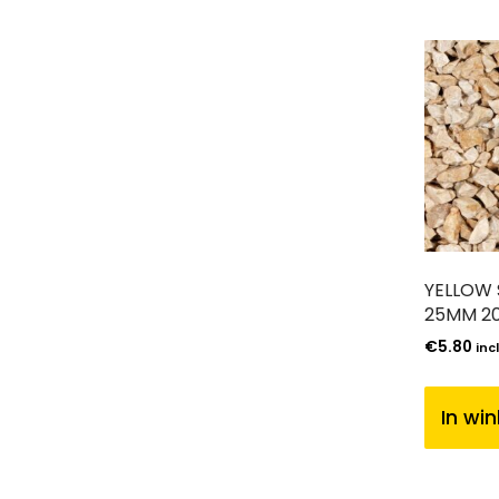
YELLOW S
25MM 2
€
5.80
inc
In wi