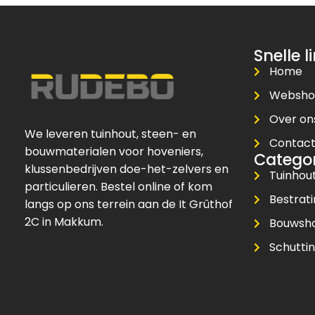
Snelle l
Home
Websh
Over on
We leveren tuinhout, steen- en
Contac
bouwmaterialen voor hoveniers,
Catego
klussenbedrijven doe-het-zelvers en
Tuinhou
particulieren. Bestel online of kom
Bestrat
langs op ons terrein aan de It Grûthof
2C in Makkum.
Bouwsh
Schuttin