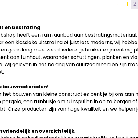
←
1
2
t en bestrating
shop heeft een ruim aanbod aan bestratingsmateriaal, zoa
r een klassieke uitstraling of juist iets moderns, wij hebb
t en gaan lang mee, zodat iedere gebruiker er jarenlang p
ent aan tuinhout, waaronder schuttingen, planken en vlon
. Wij geloven in het belang van duurzaamheid en zijn tr
t.
e bouwmaterialen!
 het bouwen van kleine constructies bent je bij ons aan h
 pergola, een tuinhuisje om tuinspullen in op te bergen of
bt. Onze producten zijn van hoge kwaliteit en we helpen je
vriendelijk en overzichtelijk