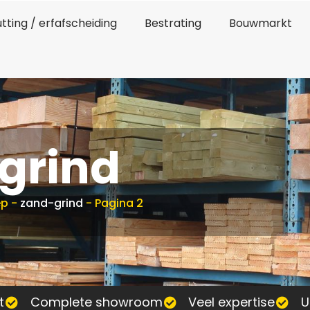
tting / erfafscheiding
Bestrating
Bouwmarkt
grind
ep
-
zand-grind
-
Pagina 2
t
Complete showroom
Veel expertise
U