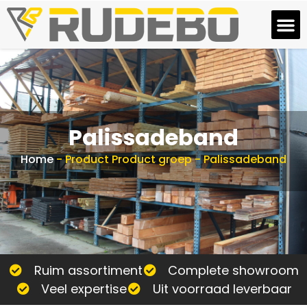
Palissadeband
Home
-
Product Product groep
-
Palissadeband
Ruim assortiment
Complete showroom
Veel expertise
Uit voorraad leverbaar