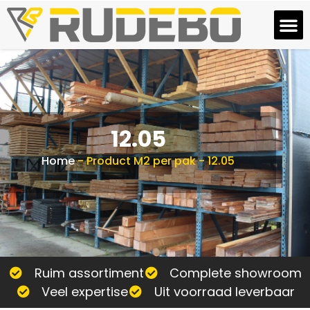
12.05
Home
-
Product M2 per pak
-
12.05
Ruim assortiment
Complete showroom
Veel expertise
Uit voorraad leverbaar