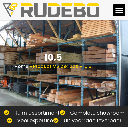
10.5
Home
-
Product M2 per pak
-
10.5
Ruim assortiment
Complete showroom
Veel expertise
Uit voorraad leverbaar