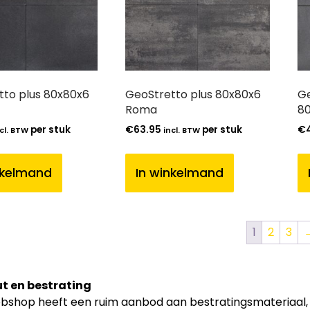
tto plus 80x80x6
GeoStretto plus 80x80x6
Ge
Roma
80
per stuk
€
63.95
per stuk
€
cl. BTW
incl. BTW
nkelmand
In winkelmand
1
2
3
t en bestrating
shop heeft een ruim aanbod aan bestratingsmateriaal, zoa