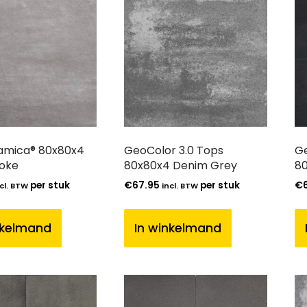
mica® 80x80x4
GeoColor 3.0 Tops
Ge
oke
80x80x4 Denim Grey
80
per stuk
€
67.95
per stuk
€
cl. BTW
incl. BTW
nkelmand
In winkelmand