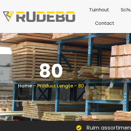
Tuinhout
Schu
Contact
80
Home
-
Product Lengte
-
80
Ruim assortimen