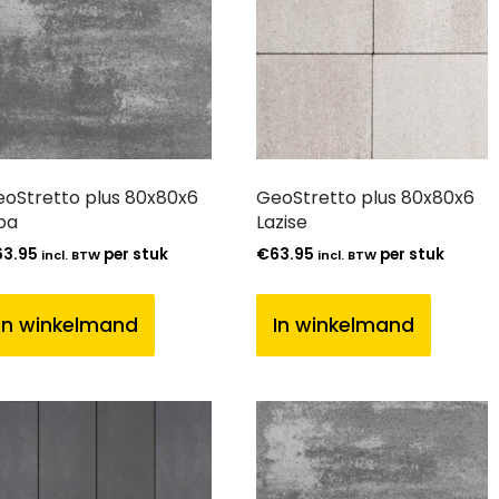
oStretto plus 80x80x6
GeoStretto plus 80x80x6
ba
Lazise
63.95
per stuk
€
63.95
per stuk
incl. BTW
incl. BTW
In winkelmand
In winkelmand