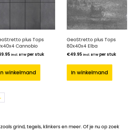
oStretto plus Tops
GeoStretto plus Tops
x40x4 Cannobio
80x40x4 Elba
49.95
per stuk
€
49.95
per stuk
incl. BTW
incl. BTW
In winkelmand
In winkelmand
→
ls grind, tegels, klinkers en meer. Of je nu op zoek