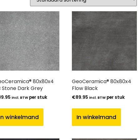
eoCeramica® 80x80x4
GeoCeramica® 80x80x4
 Stone Dark Grey
Flow Black
89.95
per stuk
€
89.95
per stuk
incl. BTW
incl. BTW
In winkelmand
In winkelmand