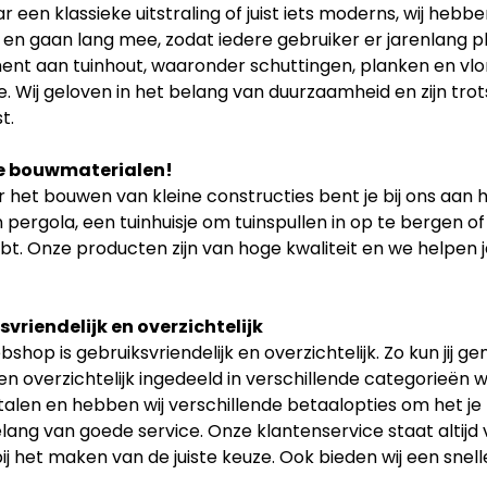
r een klassieke uitstraling of juist iets moderns, wij hebb
t en gaan lang mee, zodat iedere gebruiker er jarenlang p
ent aan tuinhout, waaronder schuttingen, planken en vlon
. Wij geloven in het belang van duurzaamheid en zijn tr
t.
e bouwmaterialen!
 het bouwen van kleine constructies bent je bij ons aan h
 pergola, een tuinhuisje om tuinspullen in op te bergen of
bt. Onze producten zijn van hoge kwaliteit en we helpen je
vriendelijk en overzichtelijk
shop is gebruiksvriendelijk en overzichtelijk. Zo kun jij 
n overzichtelijk ingedeeld in verschillende categorieën w
etalen en hebben wij verschillende betaalopties om het je
elang van goede service. Onze klantenservice staat altijd
ij het maken van de juiste keuze. Ook bieden wij een snell