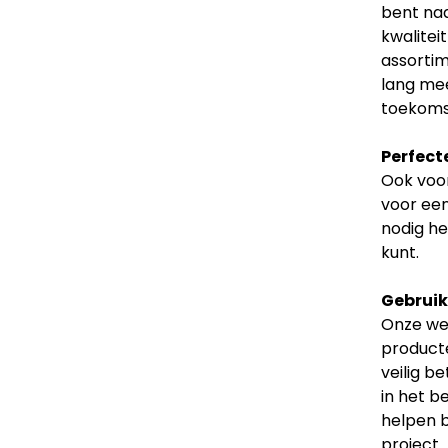
bent naa
kwalitei
assortim
lang mee
toekoms
Perfect
Ook voor
voor een
nodig he
kunt.
Gebruiks
Onze web
producte
veilig b
in het b
helpen b
project.