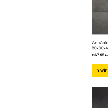
GeoColo
80x80x4
€
67.95
in
In wi