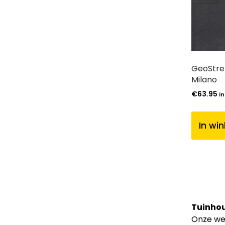
GeoStre
Milano
€
63.95
in
In wi
Tuinhou
Onze web