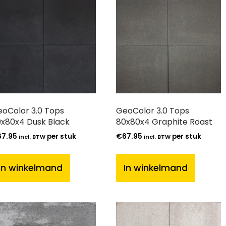
oColor 3.0 Tops
GeoColor 3.0 Tops
x80x4 Dusk Black
80x80x4 Graphite Roast
67.95
per stuk
€
67.95
per stuk
incl. BTW
incl. BTW
In winkelmand
In winkelmand