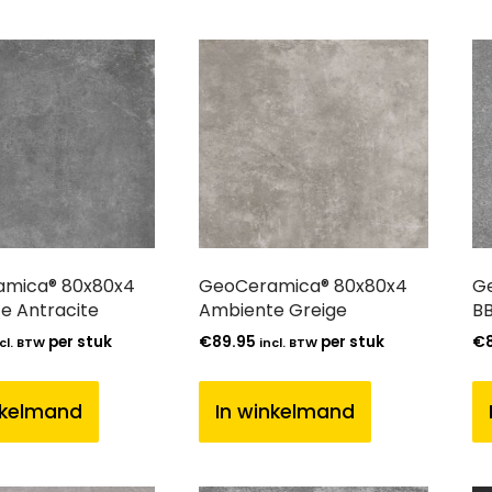
mica® 80x80x4
GeoCeramica® 80x80x4
G
e Antracite
Ambiente Greige
BB
per stuk
€
89.95
per stuk
€
cl. BTW
incl. BTW
nkelmand
In winkelmand