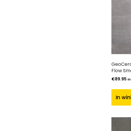
GeoCera
Flow Sm
€
89.95
in
In wi