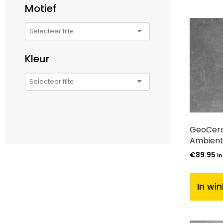
Motief
Kleur
GeoCera
Ambient
€
89.95
in
In wi