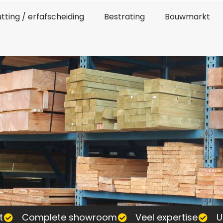
tting / erfafscheiding
Bestrating
Bouwmarkt
t
Complete showroom
Veel expertise
U