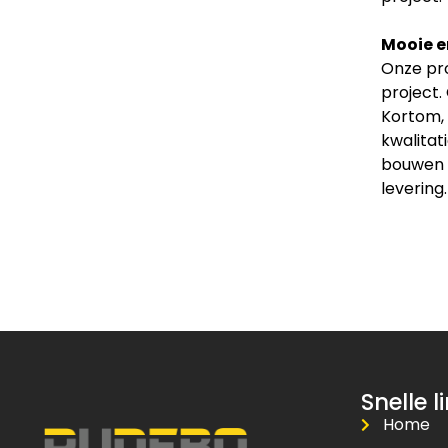
Mooie e
Onze pro
project.
Kortom, 
kwalitat
bouwen v
levering.
Snelle l
Home