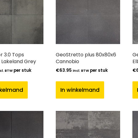
r 3.0 Tops
GeoStretto plus 80x80x6
Ge
 Lakeland Grey
Cannobio
El
per stuk
€
63.95
per stuk
€
cl. BTW
incl. BTW
nkelmand
In winkelmand