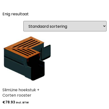
Enig resultaat
SlimLine hoekstuk +
Corten rooster
€
78.93
incl. BTW