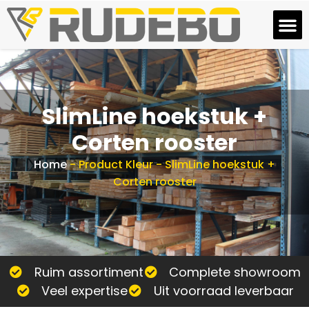
SlimLine hoekstuk +
Corten rooster
Home
-
Product Kleur
-
SlimLine hoekstuk +
Corten rooster
Ruim assortiment
Complete showroom
Veel expertise
Uit voorraad leverbaar