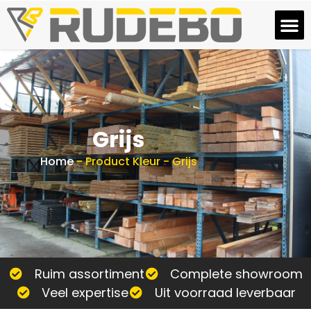
Grijs
Home
-
Product Kleur
-
Grijs
Ruim assortiment
Complete showroom
Veel expertise
Uit voorraad leverbaar