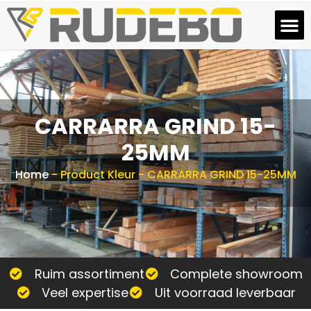
CARRARRA GRIND 15-
25MM
Home
-
Product Kleur
-
CARRARRA GRIND 15-25MM
Ruim assortiment
Complete showroom
Veel expertise
Uit voorraad leverbaar