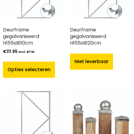
Deurframe
Deurframe
gegalvaniseerd
gegalvaniseerd
H155xB110cm
H155xB120cm
€
111.95
incl. BTW
Niet leverbaar
Opties selecteren