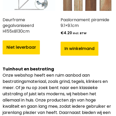
Deurframe
Paalornament piramide
gegalvaniseerd
9.1×9.1cm
H155xB130cm
€
4.20
incl. BTW
Niet leverbaar
In winkelmand
Tuinhout en bestrating
Onze webshop heeft een ruim aanbod aan
bestratingsmateriaal, zoals grind, tegels, klinkers en
meer. Of je nu op zoek bent naar een klassieke
uitstraling of juist iets moderns, wij hebben het
allemaal in huis. Onze producten zijn van hoge
kwaliteit en gaan lang mee, zodat iedere gebruiker er
jarenlang plezier van heeft. Daarnaast bieden wij een