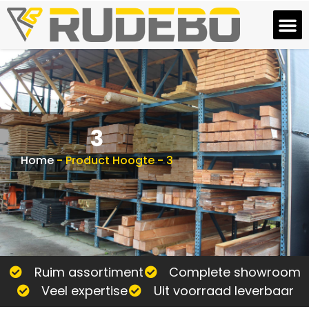
3
Home
-
Product Hoogte
-
3
Ruim assortiment
Complete showroom
Veel expertise
Uit voorraad leverbaar