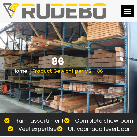
86
Home
-
Product Gewicht per M2
-
86
Ruim assortiment
Complete showroom
Veel expertise
Uit voorraad leverbaar