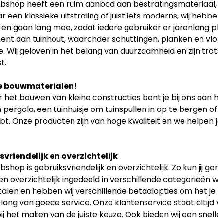
shop heeft een ruim aanbod aan bestratingsmateriaal, zoa
r een klassieke uitstraling of juist iets moderns, wij hebb
t en gaan lang mee, zodat iedere gebruiker er jarenlang p
ent aan tuinhout, waaronder schuttingen, planken en vlon
. Wij geloven in het belang van duurzaamheid en zijn tr
t.
e bouwmaterialen!
 het bouwen van kleine constructies bent je bij ons aan h
 pergola, een tuinhuisje om tuinspullen in op te bergen of
bt. Onze producten zijn van hoge kwaliteit en we helpen je
vriendelijk en overzichtelijk
shop is gebruiksvriendelijk en overzichtelijk. Zo kun jij 
n overzichtelijk ingedeeld in verschillende categorieën w
etalen en hebben wij verschillende betaalopties om het je
elang van goede service. Onze klantenservice staat altijd
ij het maken van de juiste keuze. Ook bieden wij een snell