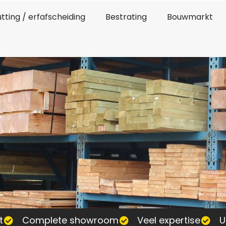
tting / erfafscheiding
Bestrating
Bouwmarkt
t
Complete showroom
Veel expertise
U