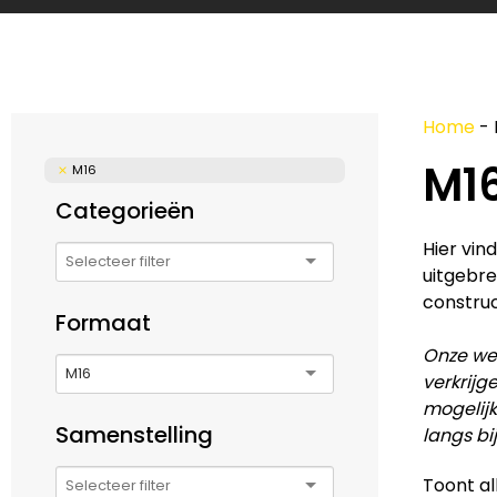
Home
-
M1
M16
Categorieën
Hier vin
uitgebre
construc
Formaat
Onze web
M16
verkrijg
mogelijk
Samenstelling
langs bi
Toont al