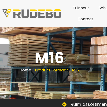
Tuinhout
Schu
Contact
M16
Home
-
Product Formaat
-
M16
Ruim assortimen