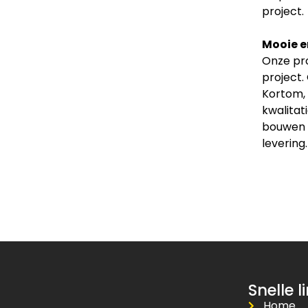
project.
Mooie e
Onze pro
project.
Kortom, 
kwalitat
bouwen v
levering.
Snelle l
Home