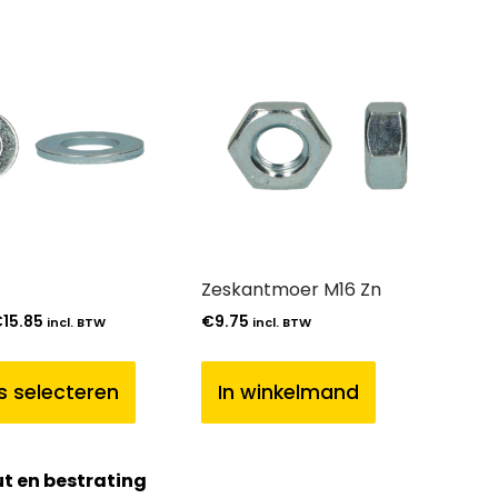
Zeskantmoer M16 Zn
€
15.85
€
9.75
incl. BTW
incl. BTW
s selecteren
In winkelmand
t en bestrating