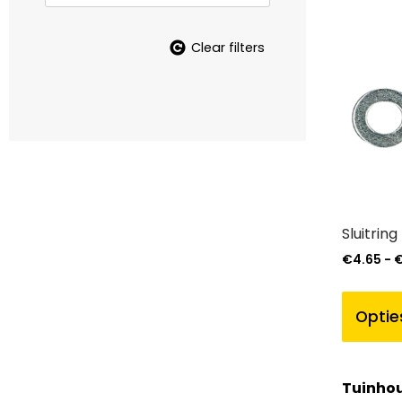
Clear filters
Sluitring
€
4.65
-
Optie
Tuinhou