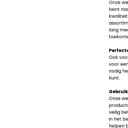
Onze web
bent naa
kwalitei
assortim
lang mee
toekoms
Perfect
Ook voor
voor een
nodig he
kunt.
Gebruiks
Onze web
producte
veilig b
in het b
helpen b