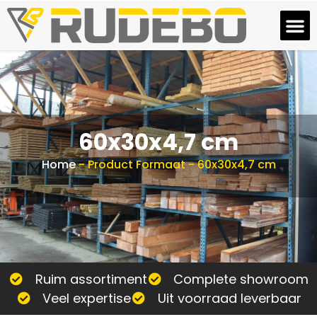
60x30x4,7 cm
Home
-
Product Formaat
-
60x30x4,7 cm
Ruim assortiment
Complete showroom
Veel expertise
Uit voorraad leverbaar