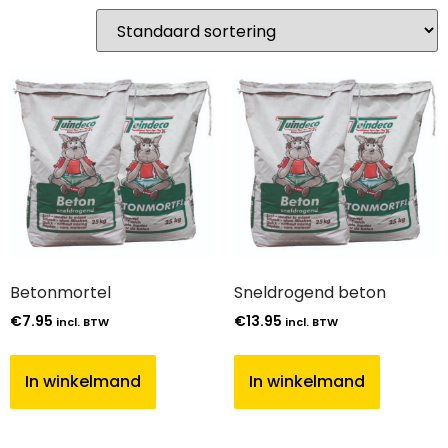
Betonmortel
Sneldrogend beton
€
7.95
€
13.95
incl. BTW
incl. BTW
In winkelmand
In winkelmand