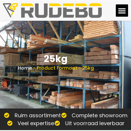
25kg
Home
-
Product Formaat
-
25kg
Ruim assortiment
Complete showroom
Veel expertise
Uit voorraad leverbaar