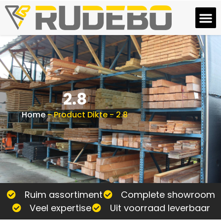
2.8
Home
-
Product Dikte
-
2.8
Ruim assortiment
Complete showroom
Veel expertise
Uit voorraad leverbaar