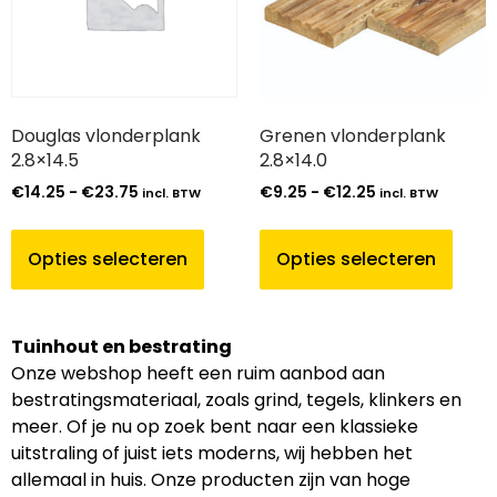
Douglas vlonderplank
Grenen vlonderplank
2.8×14.5
2.8×14.0
€
14.25
-
€
23.75
€
9.25
-
€
12.25
incl. BTW
incl. BTW
Opties selecteren
Opties selecteren
Tuinhout en bestrating
Onze webshop heeft een ruim aanbod aan
bestratingsmateriaal, zoals grind, tegels, klinkers en
meer. Of je nu op zoek bent naar een klassieke
uitstraling of juist iets moderns, wij hebben het
allemaal in huis. Onze producten zijn van hoge