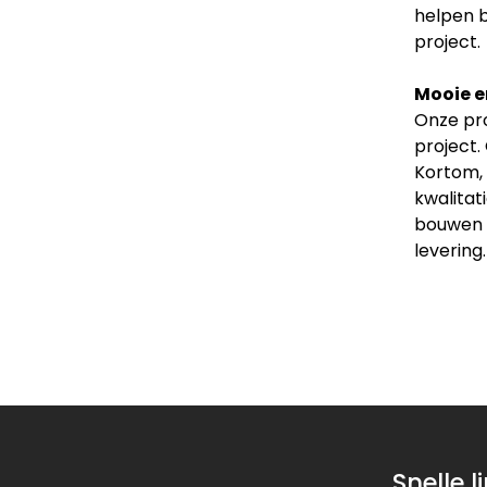
helpen b
project.
Mooie e
Onze pro
project.
Kortom, 
kwalitat
bouwen v
levering.
Snelle l