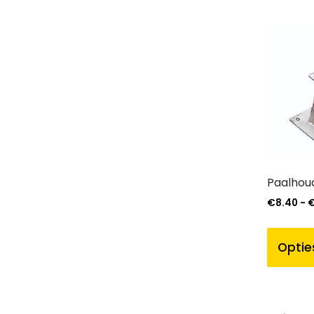
Paalhou
€
8.40
-
Optie