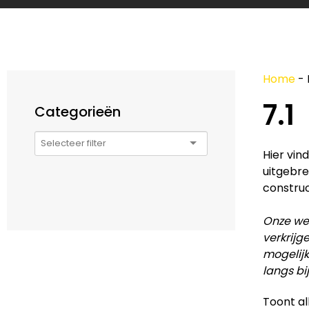
Home
-
7.1
Categorieën
Hier vin
uitgebre
construc
Onze web
verkrijg
mogelijk
langs bi
Toont al