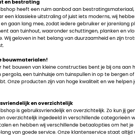
t en bestrating
shop heeft een ruim aanbod aan bestratingsmateriaal, zoa
r een klassieke uitstraling of juist iets moderns, wij hebb
t en gaan lang mee, zodat iedere gebruiker er jarenlang p
ent aan tuinhout, waaronder schuttingen, planken en vlon
. Wij geloven in het belang van duurzaamheid en zijn tr
t.
e bouwmaterialen!
 het bouwen van kleine constructies bent je bij ons aan h
 pergola, een tuinhuisje om tuinspullen in op te bergen of
bt. Onze producten zijn van hoge kwaliteit en we helpen je
vriendelijk en overzichtelijk
shop is gebruiksvriendelijk en overzichtelijk. Zo kun jij 
n overzichtelijk ingedeeld in verschillende categorieën w
etalen en hebben wij verschillende betaalopties om het je
elang van goede service. Onze klantenservice staat altijd