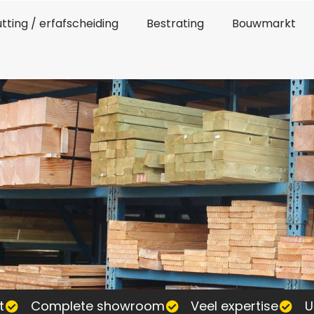
tting / erfafscheiding
Bestrating
Bouwmarkt
t
Complete showroom
Veel expertise
U