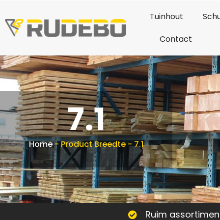
Tuinhout
Schu
Contact
7.1
Home
-
Product Breedte
-
7.1
Ruim assortimen