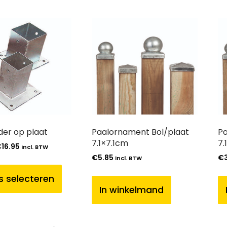
der op plaat
Paalornament Bol/plaat
Pa
7.1×7.1cm
7.
€
16.95
incl. BTW
€
5.85
€
incl. BTW
s selecteren
In winkelmand