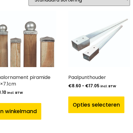
alornament piramide
Paalpunthouder
1×7.1cm
€
8.60
-
€
17.05
incl. BTW
3.10
incl. BTW
Opties selecteren
In winkelmand