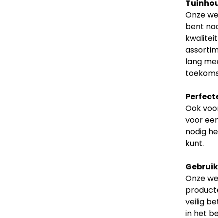
Tuinhou
Onze web
bent naa
kwalitei
assortim
lang mee
toekoms
Perfect
Ook voor
voor een
nodig he
kunt.
Gebruiks
Onze web
producte
veilig b
in het b