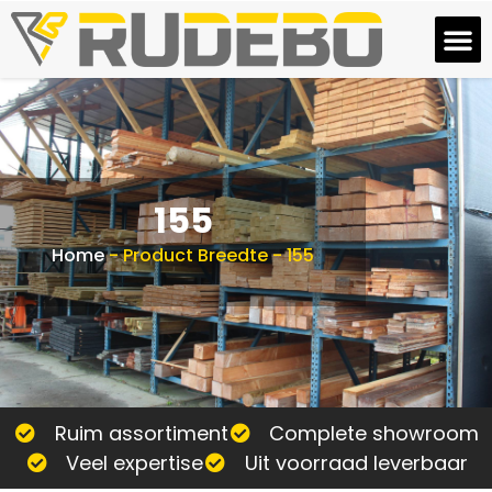
155
Home
-
Product Breedte
-
155
Ruim assortiment
Complete showroom
Veel expertise
Uit voorraad leverbaar