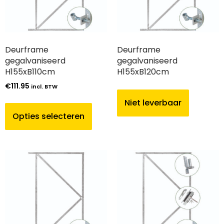
Deurframe
Deurframe
gegalvaniseerd
gegalvaniseerd
H155xB110cm
H155xB120cm
€
111.95
incl. BTW
Niet leverbaar
Opties selecteren