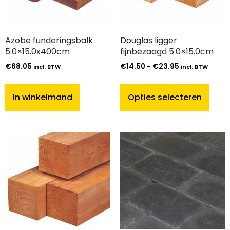
Azobe funderingsbalk
Douglas ligger
5.0×15.0x400cm
fijnbezaagd 5.0×15.0cm
€
68.05
€
14.50
-
€
23.95
incl. BTW
incl. BTW
In winkelmand
Opties selecteren