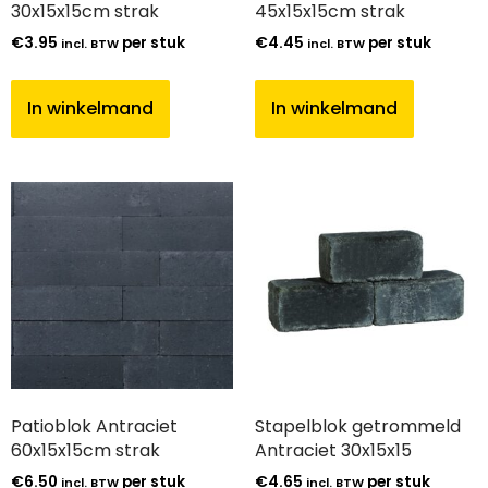
30x15x15cm strak
45x15x15cm strak
€
3.95
per stuk
€
4.45
per stuk
incl. BTW
incl. BTW
In winkelmand
In winkelmand
Patioblok Antraciet
Stapelblok getrommeld
60x15x15cm strak
Antraciet 30x15x15
€
6.50
per stuk
€
4.65
per stuk
incl. BTW
incl. BTW