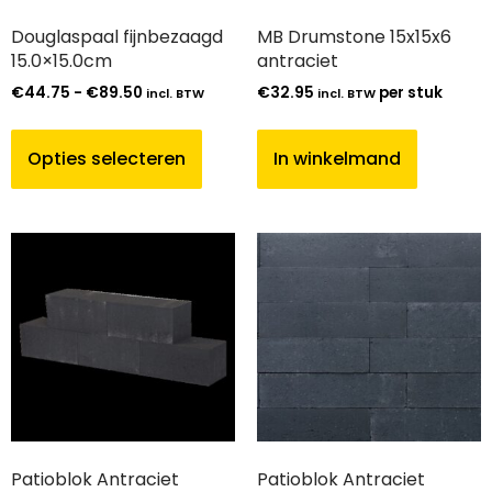
Douglaspaal fijnbezaagd
MB Drumstone 15x15x6
15.0×15.0cm
antraciet
€
44.75
-
€
89.50
€
32.95
per stuk
incl. BTW
incl. BTW
Opties selecteren
In winkelmand
Patioblok Antraciet
Patioblok Antraciet