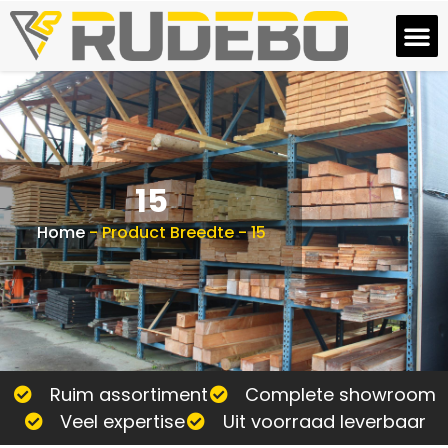
15
Home
-
Product Breedte
-
15
Ruim assortiment
Complete showroom
Veel expertise
Uit voorraad leverbaar