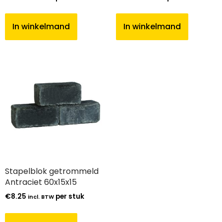
In winkelmand
In winkelmand
Stapelblok getrommeld
Antraciet 60x15x15
€
8.25
per stuk
incl. BTW