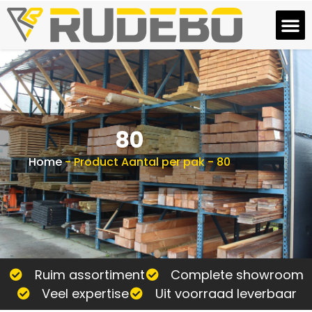
80
Home
-
Product Aantal per pak
-
80
Ruim assortiment
Complete showroom
Veel expertise
Uit voorraad leverbaar