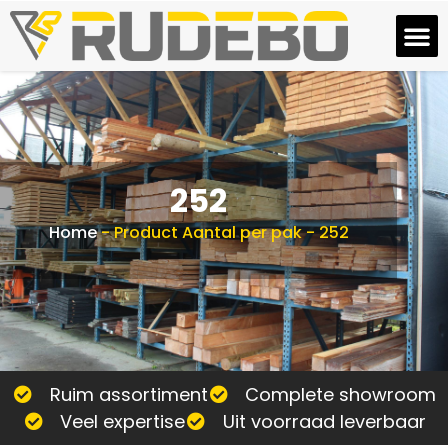
252
Home
-
Product Aantal per pak
-
252
Ruim assortiment
Complete showroom
Veel expertise
Uit voorraad leverbaar