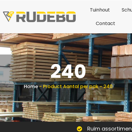
Tuinhout
Schu
Contact
240
Home
-
Product Aantal per pak
-
240
Ruim assortimen