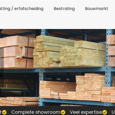
tting / erfafscheiding
Bestrating
Bouwmarkt
t
Complete showroom
Veel expertise
U