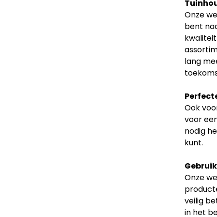
Tuinhou
Onze web
bent naa
kwalitei
assortim
lang mee
toekoms
Perfect
Ook voor
voor een
nodig he
kunt.
Gebruiks
Onze web
producte
veilig b
in het b