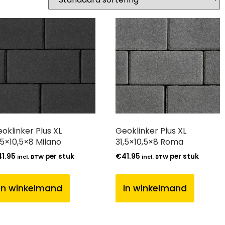
oklinker Plus XL
Geoklinker Plus XL
,5×10,5×8 Milano
31,5×10,5×8 Roma
41.95
per stuk
€
41.95
per stuk
incl. BTW
incl. BTW
In winkelmand
In winkelmand