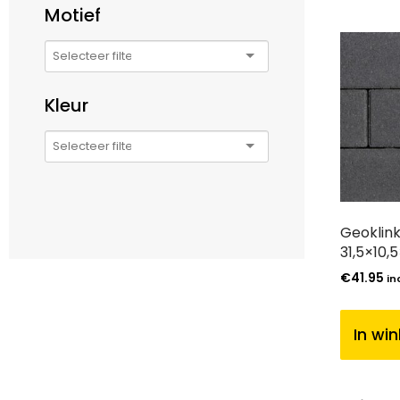
Motief
Kleur
Geoklink
31,5×10,
€
41.95
in
In wi