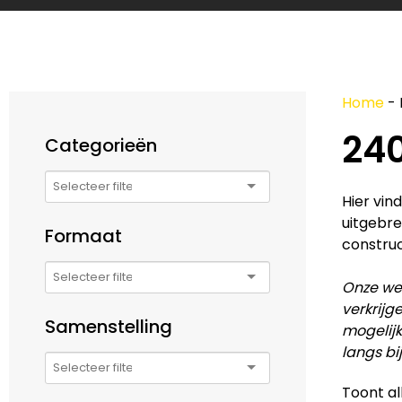
Home
-
24
Categorieën
Hier vin
uitgebre
Formaat
construc
Onze web
verkrijg
Samenstelling
mogelijk
langs bi
Toont al