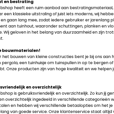
t en bestrating
shop heeft een ruim aanbod aan bestratingsmateriaal, zoa
r een klassieke uitstraling of juist iets moderns, wij hebb
t en gaan lang mee, zodat iedere gebruiker er jarenlang p
ent aan tuinhout, waaronder schuttingen, planken en vlon
. Wij geloven in het belang van duurzaamheid en zijn tr
t.
e bouwmaterialen!
 het bouwen van kleine constructies bent je bij ons aan h
 pergola, een tuinhuisje om tuinspullen in op te bergen of
bt. Onze producten zijn van hoge kwaliteit en we helpen je
vriendelijk en overzichtelijk
shop is gebruiksvriendelijk en overzichtelijk. Zo kun jij 
n overzichtelijk ingedeeld in verschillende categorieën w
etalen en hebben wij verschillende betaalopties om het je
elang van goede service. Onze klantenservice staat altijd