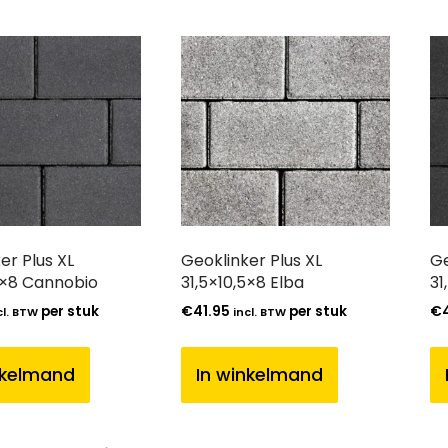
er Plus XL
Geoklinker Plus XL
Ge
5×8 Cannobio
31,5×10,5×8 Elba
31
per stuk
€
41.95
per stuk
€
cl. BTW
incl. BTW
nkelmand
In winkelmand