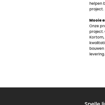
helpen b
project.
Mooie e
Onze pro
project.
Kortom, 
kwalitat
bouwen v
levering.
Snelle l