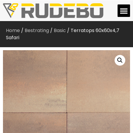
Home
/
Bestrating
/
Basic
/ Terratops 60x60x4,7
Safari