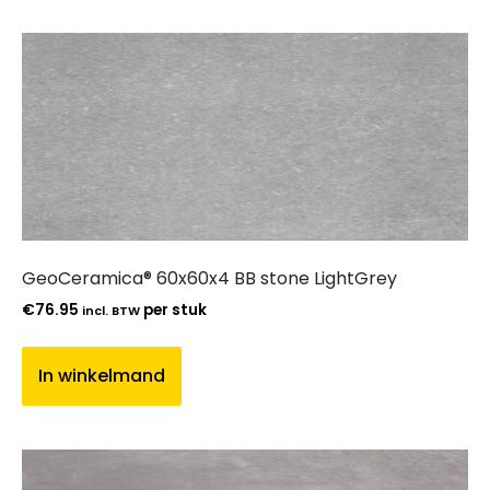
GeoCeramica® 60x60x4 BB stone LightGrey
€
76.95
per stuk
incl. BTW
In winkelmand