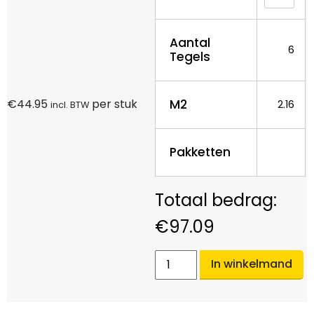
Aantal
6
Tegels
M2
€
44.95
per stuk
2.16
incl. BTW
Pakketten
€
97.09
In winkelmand