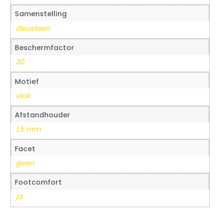
Samenstelling
Geosteen
Beschermfactor
30
Motief
vlak
Afstandhouder
1,5 mm
Facet
geen
Footcomfort
ja