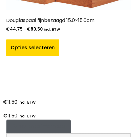
Douglaspaal fijnbezaagd 15.0×15.0cm
€
44.75
-
€
89.50
incl. BTW
Opties selecteren
€
11.50
incl. BTW
€
11.50
incl. BTW
Aanvullende informatie