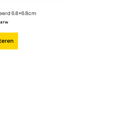
eerd 6.8×6.8cm
. BTW
teren