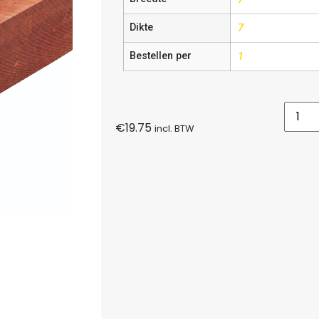
Dikte
7
Bestellen per
1
€
19.75
incl. BTW