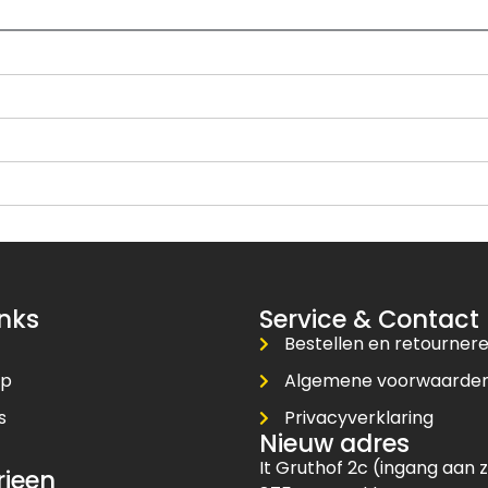
inks
Service & Contact
Bestellen en retourner
op
Algemene voorwaarde
s
Privacyverklaring
Nieuw adres
t
It Gruthof 2c (ingang aan z
rieen