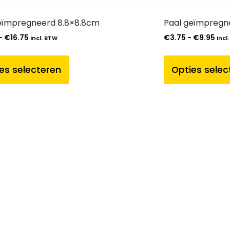
eïmpregneerd 8.8×8.8cm
Paal geïmpregn
-
€
16.75
€
3.75
-
€
9.95
incl. BTW
incl
es selecteren
Opties selec