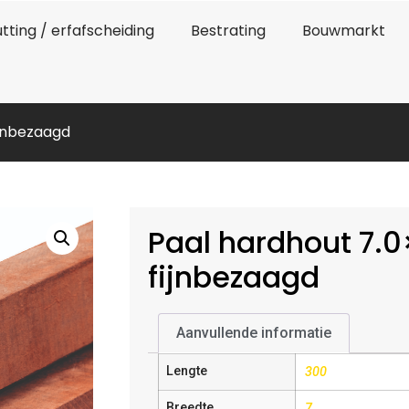
tting / erfafscheiding
Bestrating
Bouwmarkt
ijnbezaagd
Paal hardhout 7.
fijnbezaagd
Aanvullende informatie
Lengte
300
Breedte
7