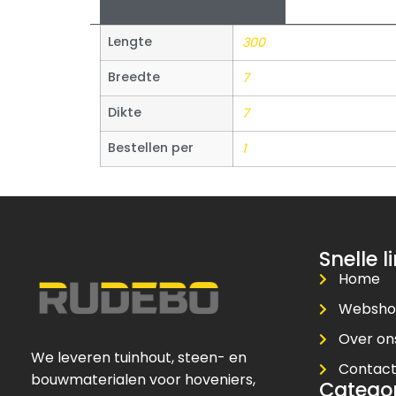
Aanvullende informatie
Lengte
300
Breedte
7
Dikte
7
Bestellen per
1
Snelle l
Home
Websh
Over on
We leveren tuinhout, steen- en
Contac
bouwmaterialen voor hoveniers,
Catego