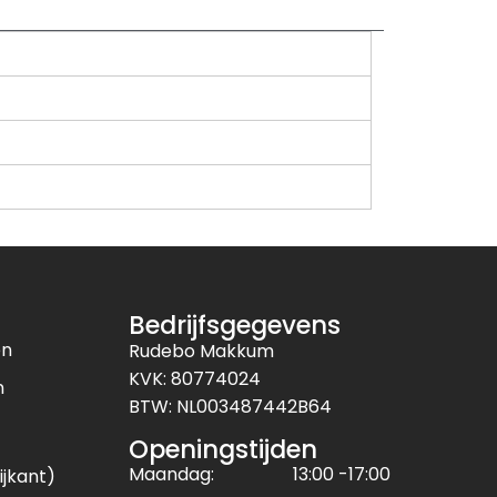
Bedrijfsgegevens
en
Rudebo Makkum
KVK: 80774024
n
BTW: NL003487442B64
Openingstijden
Maandag:
13:00 -17:00
ijkant)