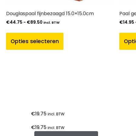
Douglaspaal fijnbezaagd 15.0×15.0cm
Paal g
€
44.75
-
€
89.50
€
14.95
incl. BTW
Opties selecteren
Opti
€
19.75
incl. BTW
€
19.75
incl. BTW