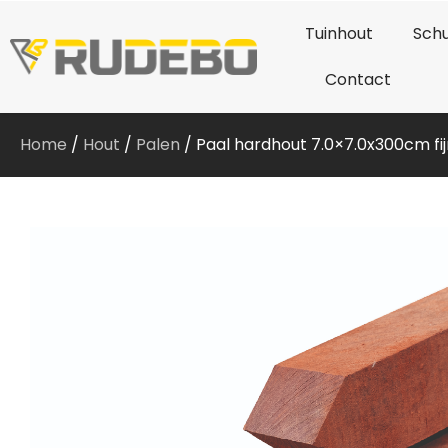
Tuinhout
Schu
Contact
Home
/
Hout
/
Palen
/ Paal hardhout 7.0×7.0x300cm f