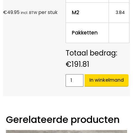
M2
€
49.95
per stuk
3.84
incl. BTW
Pakketten
€
191.81
In winkelmand
Gerelateerde producten