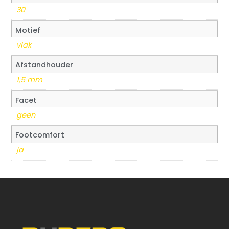
30
Motief
vlak
Afstandhouder
1,5 mm
Facet
geen
Footcomfort
ja