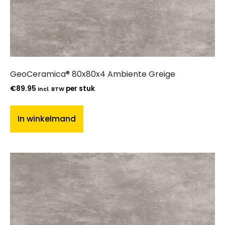
GeoCeramica® 80x80x4 Ambiente Greige
€
89.95
per stuk
incl. BTW
In winkelmand