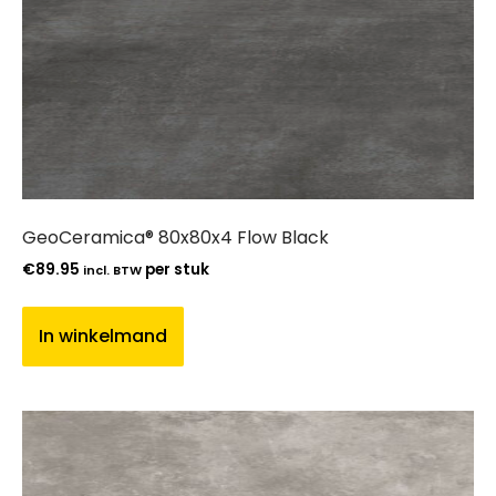
GeoCeramica® 80x80x4 Flow Black
€
89.95
per stuk
incl. BTW
In winkelmand