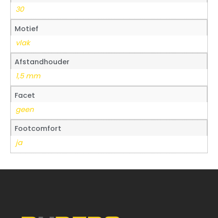
30
Motief
vlak
Afstandhouder
1,5 mm
Facet
geen
Footcomfort
ja