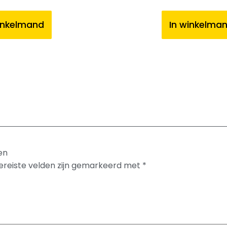
inkelmand
In winkelma
en
ereiste velden zijn gemarkeerd met
*