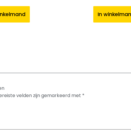
inkelmand
In winkelma
en
ereiste velden zijn gemarkeerd met
*