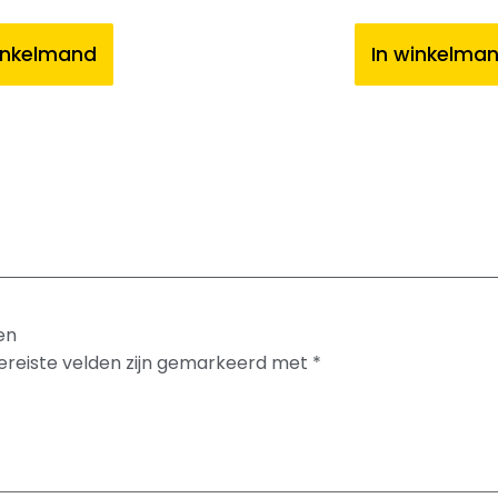
inkelmand
In winkelma
en
ereiste velden zijn gemarkeerd met
*