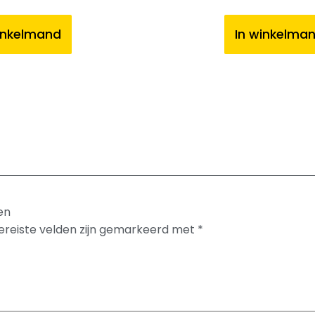
inkelmand
In winkelma
en
ereiste velden zijn gemarkeerd met
*