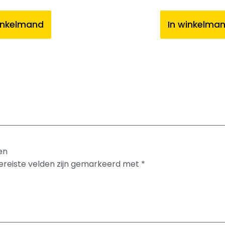
inkelmand
In winkelma
en
ereiste velden zijn gemarkeerd met
*