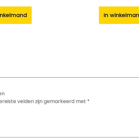
inkelmand
In winkelma
en
ereiste velden zijn gemarkeerd met
*