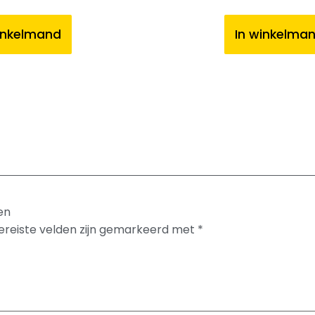
inkelmand
In winkelma
en
ereiste velden zijn gemarkeerd met
*