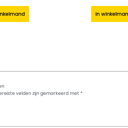
inkelmand
In winkelma
en
ereiste velden zijn gemarkeerd met
*