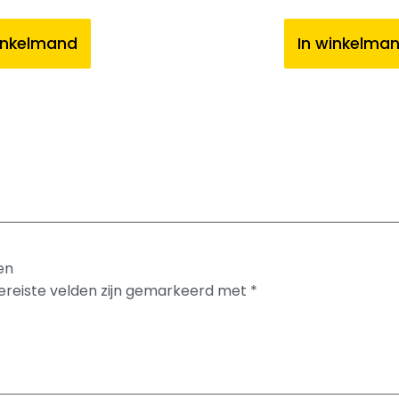
inkelmand
In winkelma
en
ereiste velden zijn gemarkeerd met
*