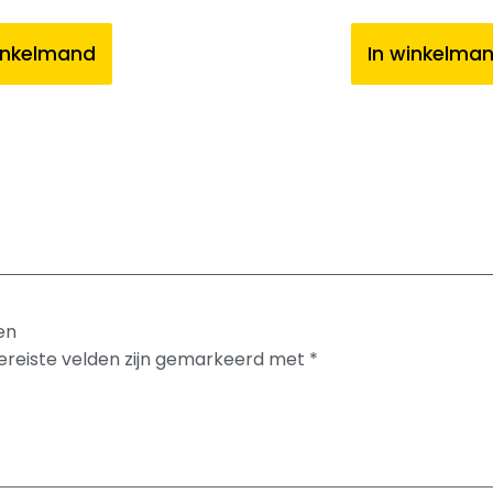
inkelmand
In winkelma
en
ereiste velden zijn gemarkeerd met
*