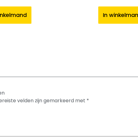
inkelmand
In winkelma
en
ereiste velden zijn gemarkeerd met
*