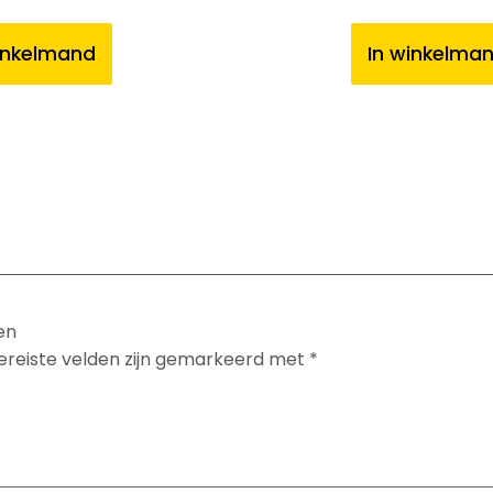
inkelmand
In winkelma
en
ereiste velden zijn gemarkeerd met
*