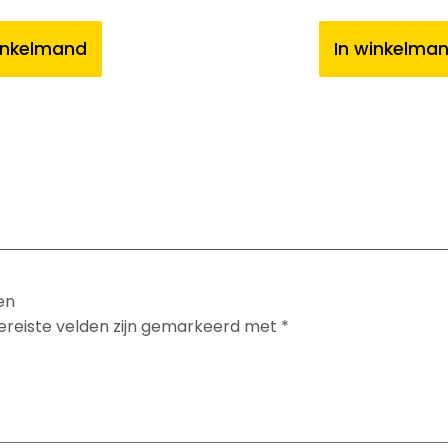
inkelmand
In winkelma
en
ereiste velden zijn gemarkeerd met
*