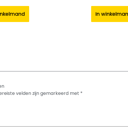
inkelmand
In winkelma
en
ereiste velden zijn gemarkeerd met
*